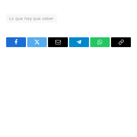
Lo que hay que saber
Facebook
Twitter
Email
Telegram
WhatsApp
Copy
Link