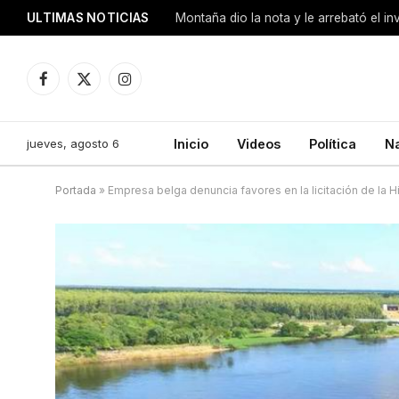
ULTIMAS NOTICIAS
Montaña dio la nota y le arrebató el i
Facebook
X
Instagram
(Twitter)
jueves, agosto 6
Inicio
Videos
Política
N
Portada
»
Empresa belga denuncia favores en la licitación de la H