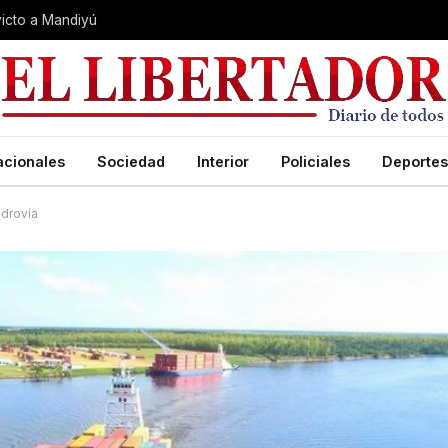
nvicto a Mandiyú
acionales
Sociedad
Interior
Policiales
Deportes
idrovía