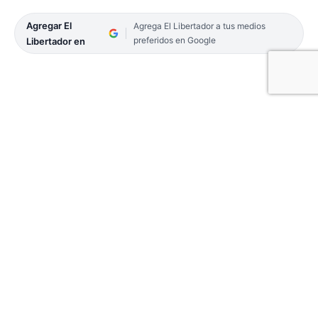
Agregar El
Agrega El Libertador a tus medios
preferidos en Google
Libertador en
Esteban «Toto» Ibáñez, concejal del Partido Nuevo
(PaNu) quien además buscará renovar su banca el
próximo 29 de agosto, integrando la lista de ECO +
Vamos Corrientes en cuarto término se refirió -
entre otras cuestiones- a la habilitación por parte
de la Justicia de ejercer su derecho a voto por
parte del ex gobernador de la provincia, Raúl