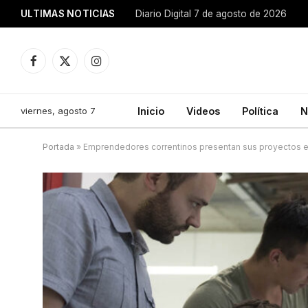
ULTIMAS NOTICIAS
Diario Digital 7 de agosto de 2026
Facebook
X
Instagram
(Twitter)
viernes, agosto 7
Inicio
Videos
Política
N
Portada
»
Emprendedores correntinos presentan sus proyectos en 