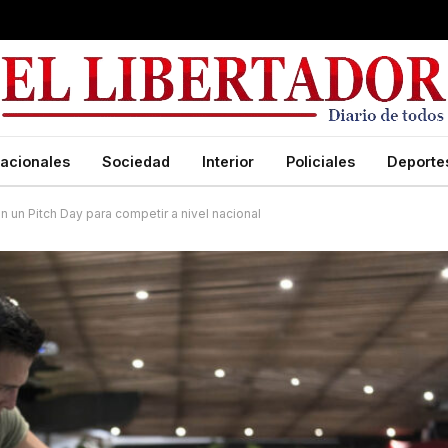
acionales
Sociedad
Interior
Policiales
Deporte
un Pitch Day para competir a nivel nacional