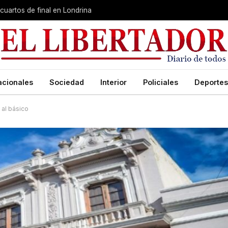
cuartos de final en Londrina
acionales
Sociedad
Interior
Policiales
Deportes
 al básico