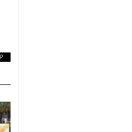
p
Copy
Link