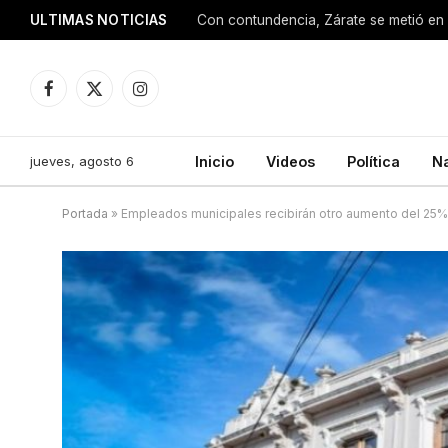
ULTIMAS NOTICIAS
Con contundencia, Zárate se metió en 
Facebook
X
Instagram
(Twitter)
jueves, agosto 6
Inicio
Videos
Política
N
Portada
»
Empleados municipales recibirán otro aumento del 25%