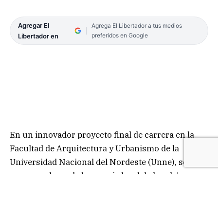
Agregar El
Agrega El Libertador a tus medios
preferidos en Google
Libertador en
En un innovador proyecto final de carrera en la
Facultad de Arquitectura y Urbanismo de la
Universidad Nacional del Nordeste (Unne), se
propuso el uso de la especie local de bambú
Guadua chacoensis para la construcción de
viviendas rurales. Este trabajo, liderado por la
arquitecta Mónica Luisina Sosa, destacó la