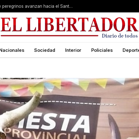
Muestra de fe imperturbable: cientos de peregrinos avanzan hacia el Santuario de San Cayetano
Nacionales
Sociedad
Interior
Policiales
Deport