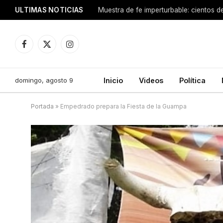
ULTIMAS NOTICIAS
Facebook
X
Instagram
(Twitter)
domingo, agosto 9
Inicio
Videos
Política
Portada
»
Empedrado prepara la Fiesta de la Guampa