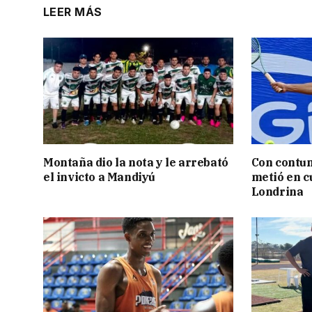
LEER MÁS
Montaña dio la nota y le arrebató
Con contun
el invicto a Mandiyú
metió en c
Londrina