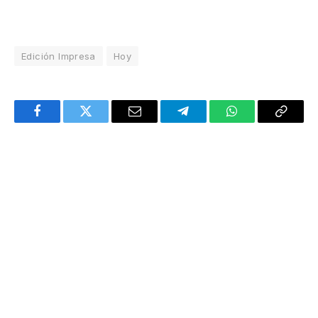
Edición Impresa
Hoy
Facebook
Twitter
Email
Telegram
WhatsApp
Copy
Link