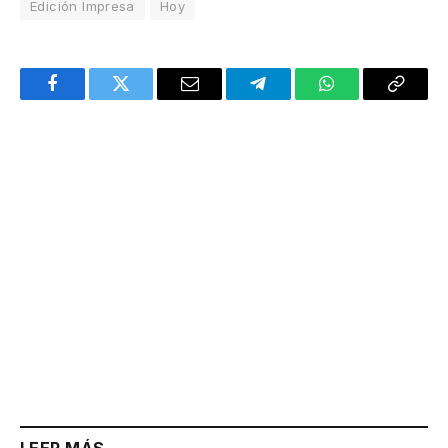
Edición Impresa
Hoy
Facebook
Twitter
Email
Telegram
WhatsApp
Copy
Link
LEER MÁS