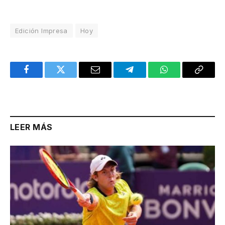
Edición Impresa
Hoy
Facebook
Twitter
Email
Telegram
WhatsApp
Copy
Link
LEER MÁS