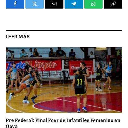
Facebook
Twitter
Email
Telegram
WhatsApp
Copy
Link
LEER MÁS
Pre Federal: Final Four de Infantiles Femenino en
Goya