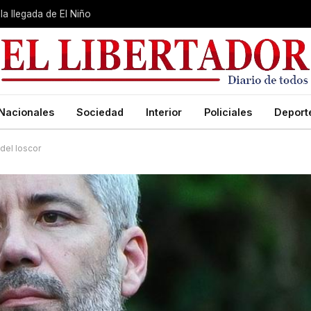
la llegada de El Niño
Nacionales
Sociedad
Interior
Policiales
Deport
del Ioscor