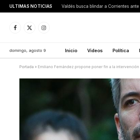
ULTIMAS NOTICIAS
Valdés busca blindar a Corrientes ante 
Facebook
X
Instagram
(Twitter)
domingo, agosto 9
Inicio
Videos
Política
Portada
»
Emiliano Fernández propone poner fin a la intervención 