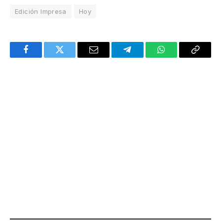
Edición Impresa
Hoy
Facebook
Twitter
Email
Telegram
WhatsApp
Copy
Link