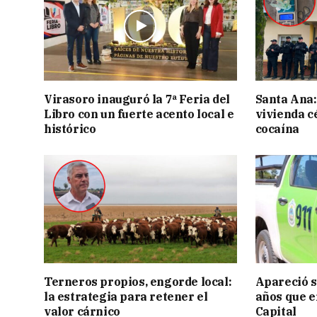
Virasoro inauguró la 7ª Feria del
Santa Ana:
Libro con un fuerte acento local e
vivienda c
histórico
cocaína
Terneros propios, engorde local:
Apareció s
la estrategia para retener el
años que e
valor cárnico
Capital