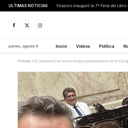
ULTIMAS NOTICIAS
Facebook
X
Instagram
(Twitter)
jueves, agosto 6
Inicio
Videos
Política
N
Portada
»
ELI presentó un nuevo bloque parlamentario en el Con