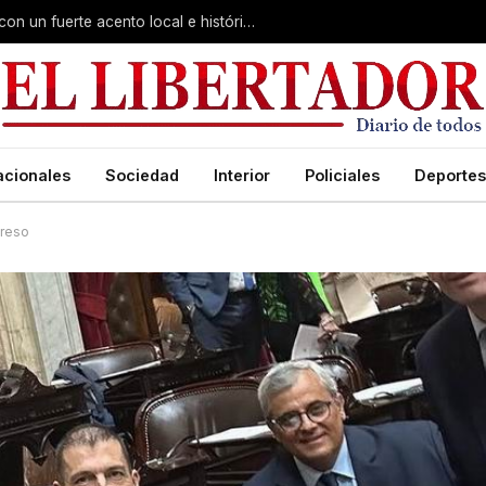
Virasoro inauguró la 7ª Feria del Libro con un fuerte acento local e histórico
acionales
Sociedad
Interior
Policiales
Deportes
greso