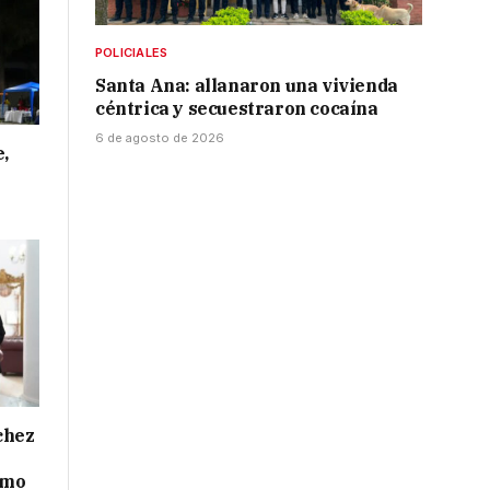
POLICIALES
Santa Ana: allanaron una vivienda
céntrica y secuestraron cocaína
6 de agosto de 2026
e,
chez
smo