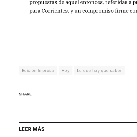
propuestas de aquel entonces, referidas a p
para Corrientes, y un compromiso firme con e
.
Edición Impresa
Hoy
Lo que hay que saber
SHARE.
LEER MÁS