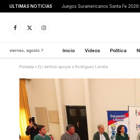
ULTIMAS NOTICIAS
Juegos Suramericanos Santa Fe 2026: 
Facebook
X
Instagram
(Twitter)
viernes, agosto 7
Inicio
Videos
Política
N
Portada
»
ELI definió apoyar a Rodríguez Larreta