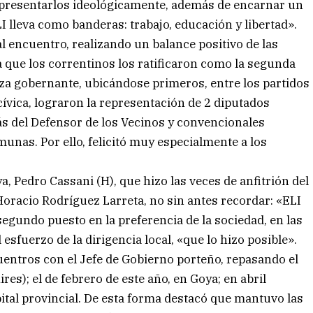
epresentarlos ideológicamente, además de encarnar un
I lleva como banderas: trabajo, educación y libertad».
l encuentro, realizando un balance positivo de las
a que los correntinos los ratificaron como la segunda
anza gobernante, ubicándose primeros, entre los partidos
cívica, lograron la representación de 2 diputados
ás del Defensor de los Vecinos y convencionales
unas. Por ello, felicitó muy especialmente a los
a, Pedro Cassani (H), que hizo las veces de anfitrión del
Horacio Rodríguez Larreta, no sin antes recordar: «ELI
 segundo puesto en la preferencia de la sociedad, en las
esfuerzo de la dirigencia local, «que lo hizo posible».
uentros con el Jefe de Gobierno porteño, repasando el
s); el de febrero de este año, en Goya; en abril
ital provincial. De esta forma destacó que mantuvo las