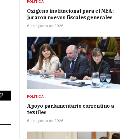
POLÍTICA
Oxígeno institucional para el NEA:
juraron nuevos fiscales generales
6 de agosto de 2026
POLÍTICA
p
Copy
Apoyo parlamentario correntino a
Link
textiles
6 de agosto de 2026