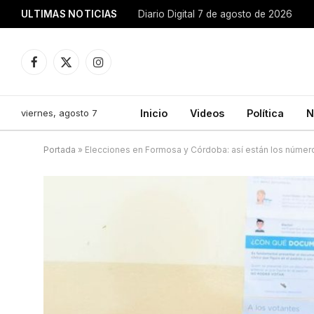
ULTIMAS NOTICIAS
Diario Digital 7 de agosto de 2026
Facebook
X
Instagram
(Twitter)
viernes, agosto 7
Inicio
Videos
Política
N
Portada
»
Elecciones en Formosa y Córdoba: así están los número