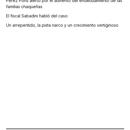
Pérez Pons alertó por el aumento del endeudamiento de las
familias chaqueñas
El fiscal Sabadini habló del caso
Un arrepentido, la pista narco y un crecimiento vertiginoso