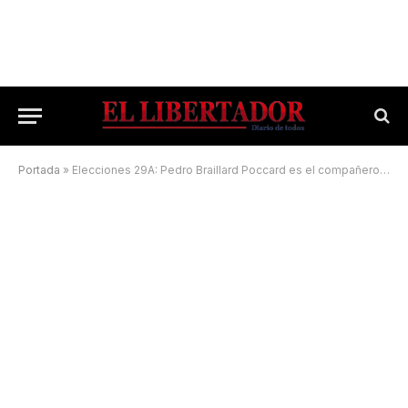
Portada
»
Elecciones 29A: Pedro Braillard Poccard es el compañero de fórmula elegido por Valdés