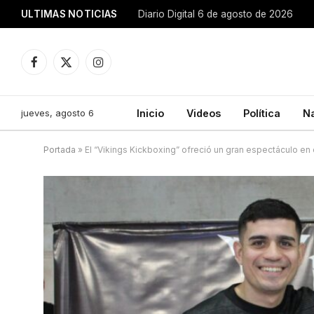
ULTIMAS NOTICIAS
Diario Digital 6 de agosto de 2026
Facebook
X
Instagram
(Twitter)
jueves, agosto 6
Inicio
Videos
Política
N
Portada
»
El “Vikings Kickboxing” ofreció un gran espectáculo en