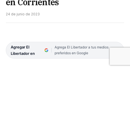
en Corrientes
24 de junio de 2023
Agregar El
Agrega El Libertador a tus medios
preferidos en Google
Libertador en
Para mañana a la tarde, la Municipalidad de la
Ciudad de Corrientes tiene preparado un evento
pensado para los fanáticos del animé.