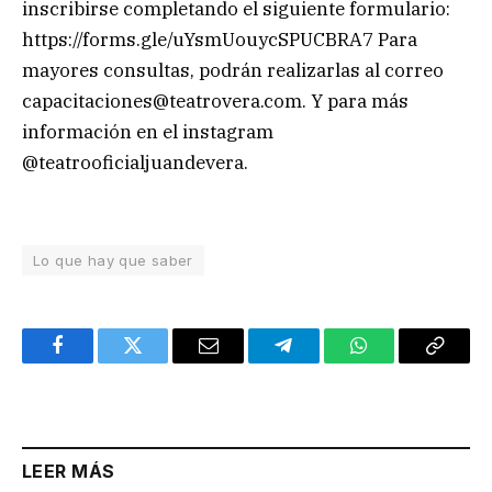
inscribirse completando el siguiente formulario:
https://forms.gle/uYsmUouycSPUCBRA7 Para
mayores consultas, podrán realizarlas al correo
capacitaciones@teatrovera.com
. Y para más
información en el instagram
@teatrooficialjuandevera.
Lo que hay que saber
Facebook
Twitter
Email
Telegram
WhatsApp
Copy
Link
LEER MÁS