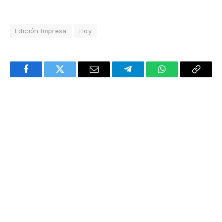
Edición Impresa
Hoy
Facebook
Twitter
Email
Telegram
WhatsApp
Copy
Link