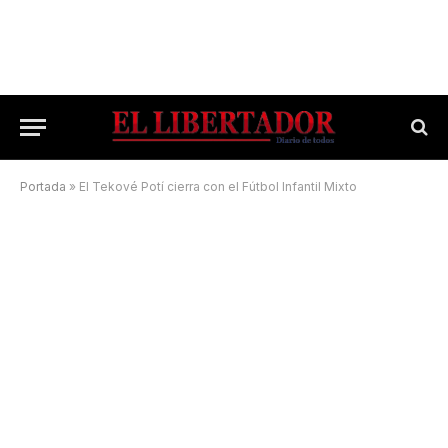
Portada
»
El Tekové Potí cierra con el Fútbol Infantil Mixto