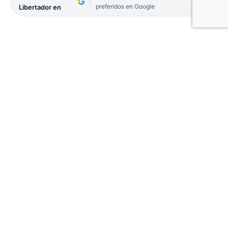
preferidos en Google
Libertador en
Estudiantes de la licenciatura en Turismo, de la
Facultad de Artes, Diseño y Ciencias de la Cultura
de la Unne, desarrollaron planes de acción para
identificar el potencial turístico de algún lugar y
proponer estrategias que posibiliten el
posicionamiento del sitio de estudio como destino.
Con el fin de un mayor aprovechamiento de los
proyectos presentados por los equipos de
estudiantes, se consideró propicio trabajar en