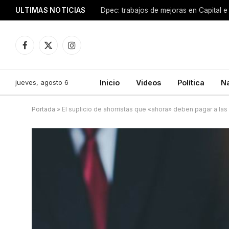
ULTIMAS NOTICIAS
Dpec: trabajos de mejoras en Capital e 
Facebook
X
Instagram
(Twitter)
jueves, agosto 6
Inicio
Videos
Política
N
Portada
»
El suplicio de ahorristas que «ahora» deben pagar a la