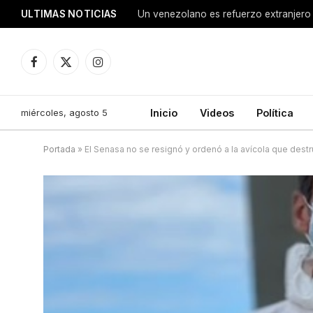
ULTIMAS NOTICIAS
Un venezolano es refuerzo extranjero
Facebook
X
Instagram
(Twitter)
miércoles, agosto 5
Inicio
Videos
Política
Portada
»
El Senasa no se resignó y ordenó a la avícola que dest