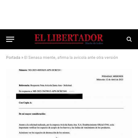
Portada
»
El Senasa miente, afirma la avícola ante otra versión