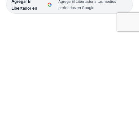
Agregar El
Agrega El Libertador a tus medios
preferidos en Google
Libertador en
Entidades Agropecuarias quiere ir «paso a paso»
ante posibles encuentros con el «superministro».
Producción desmintió reunión con el tigrense.
02-TAPA-POLITICA
El desembarco de Sergio Massa al Gobierno como
«superministro» a cargo de Economía, Desarrollo