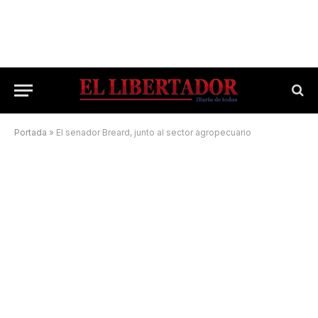
Portada
»
El senador Breard, junto al sector agropecuario