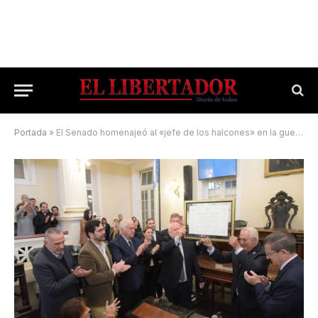
Portada
»
El Senado homenajeó al «jefe de los halcones» en la guerra de Malvinas, Rubén Zini