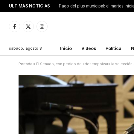
ULTIMAS NOTICIAS
Pago del plus municipal: el martes inic
Facebook
X
Instagram
(Twitter)
sábado, agosto 8
Inicio
Videos
Política
N
Portada
»
El Senado, con pedido de «desempolvar» la selección 