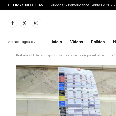
ULTIMAS NOTICIAS
Juegos Suramericanos Santa Fe 2026: 
Facebook
X
Instagram
(Twitter)
viernes, agosto 7
Inicio
Videos
Política
N
Portada
»
El Senado aprobó la boleta única de papel, el turno de