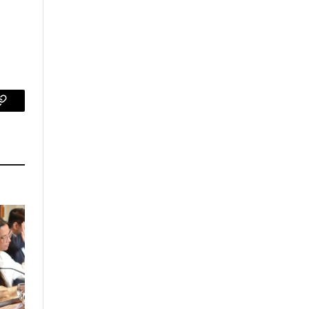
p
Copy
Link