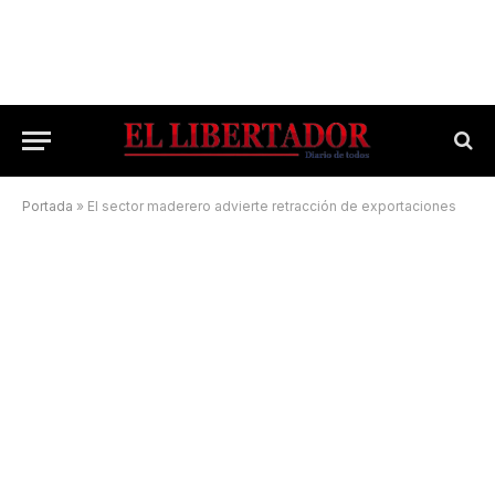
Portada
»
El sector maderero advierte retracción de exportaciones