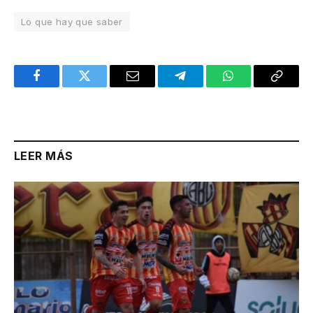
Lo que hay que saber
Facebook
Twitter
Email
Telegram
WhatsApp
Copy
Link
LEER MÁS