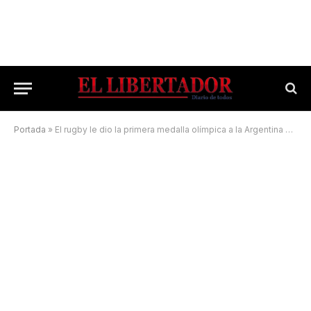
Portada
»
El rugby le dio la primera medalla olímpica a la Argentina en Tokio 2020