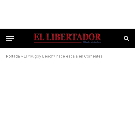
Portada
»
El «Rugby Beach» hace escala en Corrientes