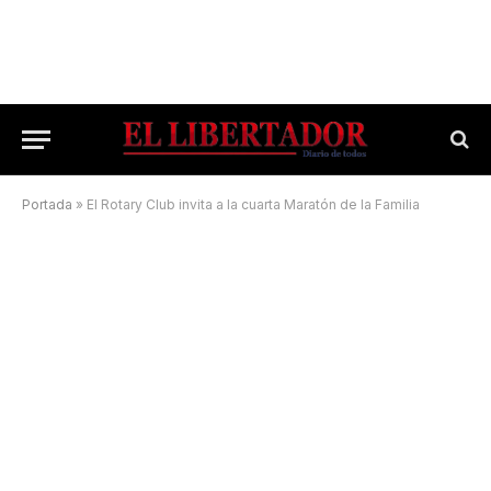
Portada
»
El Rotary Club invita a la cuarta Maratón de la Familia