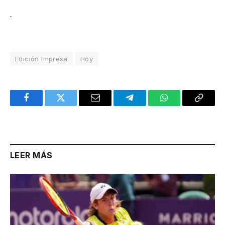
.
Edición Impresa
Hoy
Facebook
Twitter
Email
Telegram
WhatsApp
Copy
Link
LEER MÁS