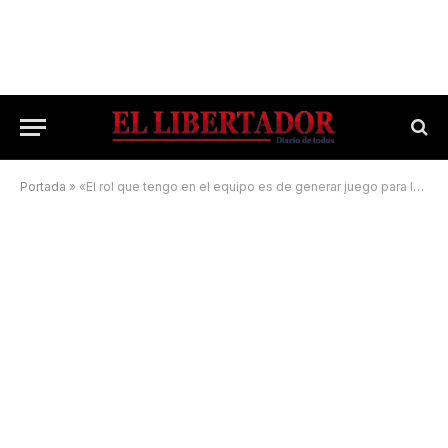
Portada
»
«El rol que tengo en el equipo es de generar juego para los demás»