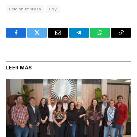
Edición Impresa
Hoy
Facebook
Twitter
Email
Telegram
WhatsApp
Copy
Link
LEER MÁS