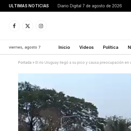
ULTIMAS NOTICIAS
Diario Digital 7 de agosto de 2026
Facebook
X
Instagram
(Twitter)
viernes, agosto 7
Inicio
Videos
Política
N
Portada
»
El río Uruguay llegó a su pico y causa preocupación en 