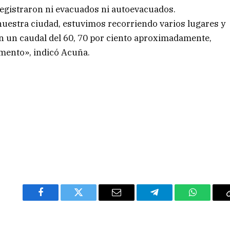
registraron ni evacuados ni autoevacuados.
nuestra ciudad, estuvimos recorriendo varios lugares y
n un caudal del 60, 70 por ciento aproximadamente,
mento», indicó Acuña.
Facebook
Twitter
Email
Telegram
WhatsAp