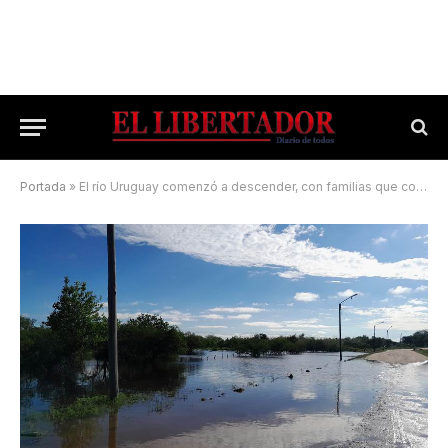
Portada
»
El río Uruguay comenzó a descender, con familias que continúan evacuadas