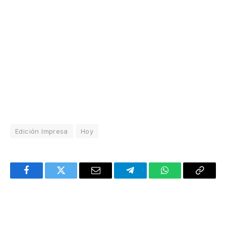
Edición Impresa
Hoy
Facebook
Twitter
Email
Telegram
WhatsApp
Copy
Link