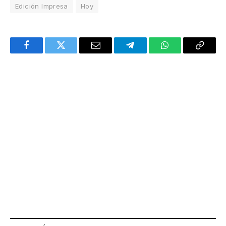
Edición Impresa
Hoy
Facebook
Twitter
Email
Telegram
WhatsApp
Copy
Link