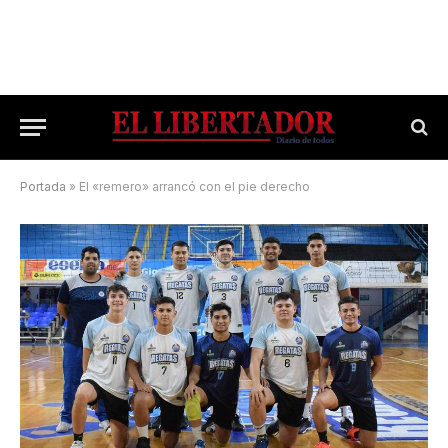
Portada
»
El «remero» arrancó con el pie derecho