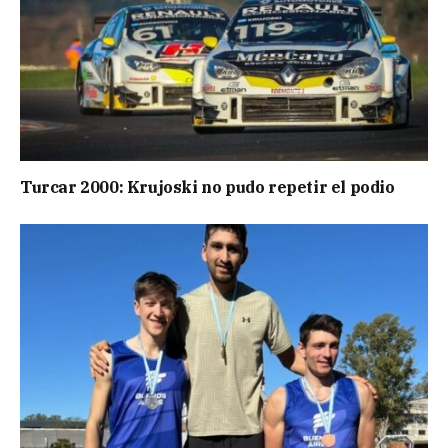
Turcar 2000: Krujoski no pudo repetir el podio