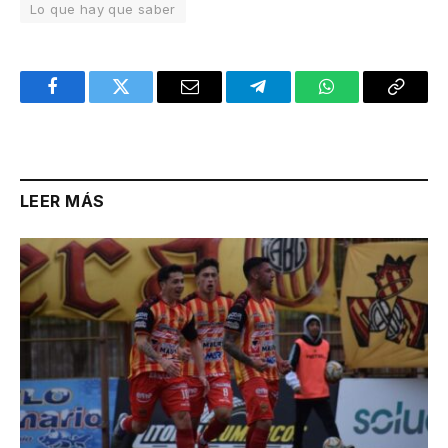
Lo que hay que saber
Facebook
Twitter
Email
Telegram
WhatsApp
Copy
Link
LEER MÁS