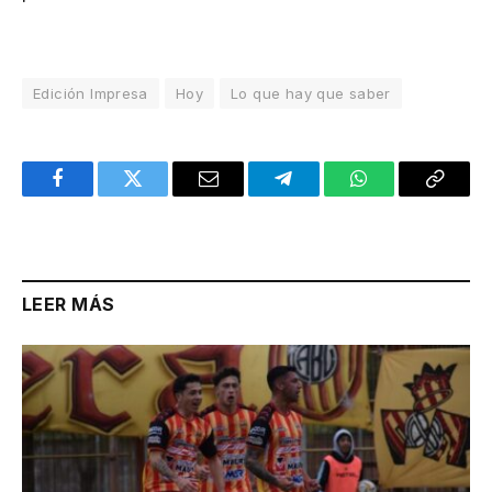
Edición Impresa
Hoy
Lo que hay que saber
Facebook
Twitter
Email
Telegram
WhatsApp
Copy
Link
LEER MÁS