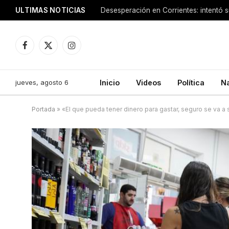
ULTIMAS NOTICIAS
Facebook
X
Instagram
(Twitter)
jueves, agosto 6
Inicio
Videos
Política
N
Portada
»
«El que pueda tener dinero para gastar, seguro se va a