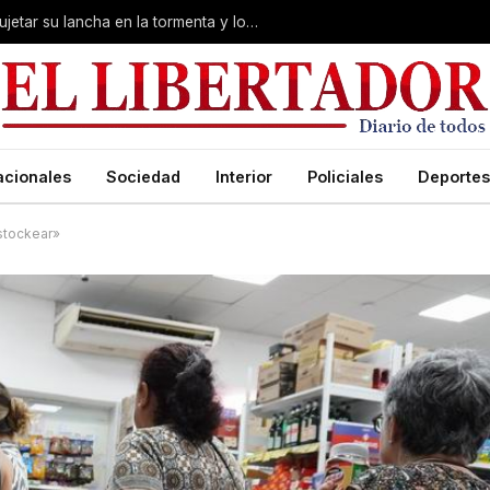
Desesperación en Corrientes: intentó sujetar su lancha en la tormenta y lo arrastró el río
acionales
Sociedad
Interior
Policiales
Deportes
 stockear»