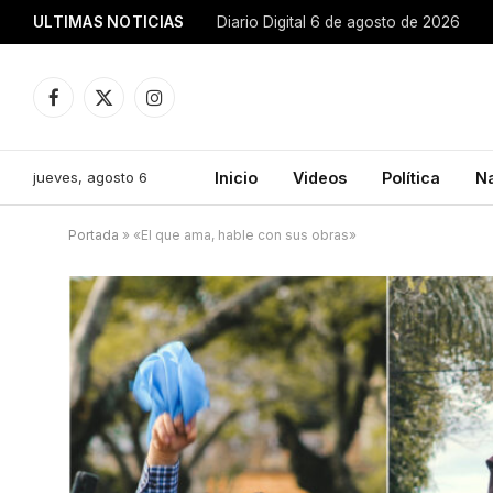
ULTIMAS NOTICIAS
Diario Digital 6 de agosto de 2026
Facebook
X
Instagram
(Twitter)
jueves, agosto 6
Inicio
Videos
Política
N
Portada
»
«El que ama, hable con sus obras»