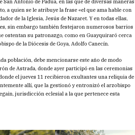
de San Antonio de Padua, en las que de diversas maneras
, a quien se le atribuye la frase «el que ama hable con
ador de la Iglesia, Jesús de Nazaret. Y en todas ellas,
des, sin embargo también festejaron numerosos barrios
ue ostentan su patronazgo, como en Guayquiraró cerca
 obispo de la Diócesis de Goya, Adolfo Canecín.
 cada población, debe mencionarse este año de modo
 Berón de Astrada, donde ayer participó en las ceremonias
donde el jueves 11 recibieron exultantes una reliquia de
emente allí, que la gestionó y entronizó el arzobispo
gain, jurisdicción eclesial a la que pertenece esta