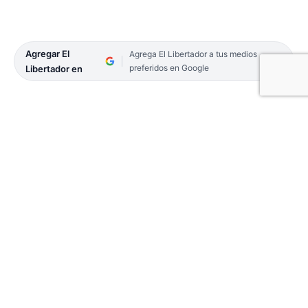
Agregar El
Agrega El Libertador a tus medios
preferidos en Google
Libertador en
La empresa Compañía Resina Noreste S.A.S.
comenzó la construcción de su infraestructura en
un predio de doce hectáreas del Parque Industrial
Municipal de Santo Tomé.
El municipio informó la próxima llegada de