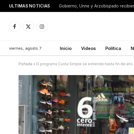
ULTIMAS NOTICIAS
Facebook
X
Instagram
(Twitter)
viernes, agosto 7
Inicio
Videos
Política
N
Portada
»
El programa Cuota Simple se extiende hasta fin de año