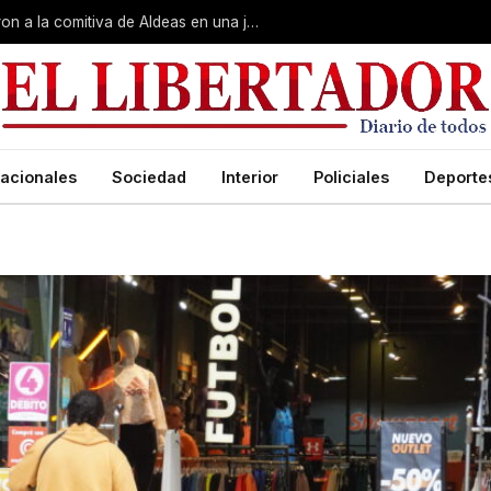
Gobierno, Unne y Arzobispado recibieron a la comitiva de Aldeas en una jornada de reuniones estratégicas
acionales
Sociedad
Interior
Policiales
Deporte