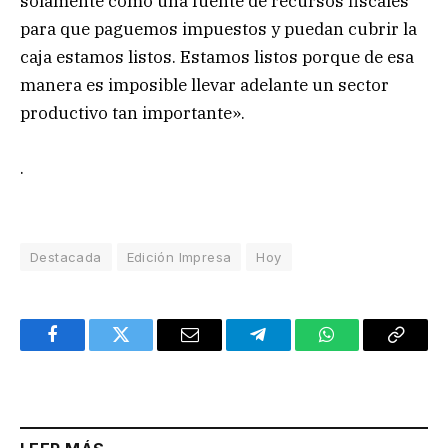
solamente como una fuente de recursos fiscales
para que paguemos impuestos y puedan cubrir la
caja estamos listos. Estamos listos porque de esa
manera es imposible llevar adelante un sector
productivo tan importante».
.
Destacada
Edición Impresa
Hoy
Facebook
Twitter
Email
Telegram
WhatsApp
Copy
Link