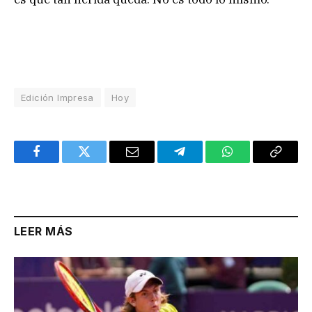
Edición Impresa
Hoy
Facebook
Twitter
Email
Telegram
WhatsApp
Copy
Link
LEER MÁS