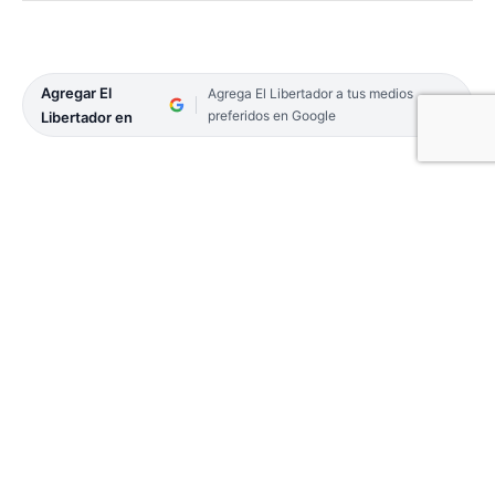
Agregar El
Agrega El Libertador a tus medios
preferidos en Google
Libertador en
El diputado nacional, Ricardo López Murphy,
acompañó al vicegobernador, Pedro Braillard
Poccard, en la presentación de la Confederación de
Partidos Provinciales, en el Hotel del Turismo de la
ciudad de Corrientes.