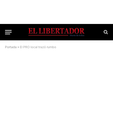
Portada
»
El PRO local trazó rumbo