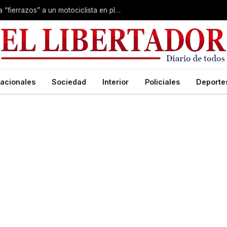
Conmoción en Corrientes: asesinaron a “fierrazos” a un motociclista en plena calle
acionales
Sociedad
Interior
Policiales
Deporte