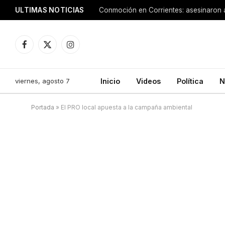
ULTIMAS NOTICIAS
Facebook
X
Instagram
(Twitter)
viernes, agosto 7
Inicio
Videos
Política
N
Portada
»
El PRO local apuesta a la campaña ambiental