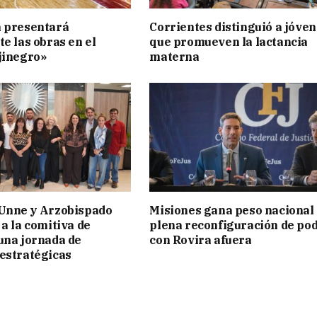
n presentará
Corrientes distinguió a jóve
te las obras en el
que promueven la lactancia
jinegro»
materna
 Unne y Arzobispado
Misiones gana peso nacional
 a la comitiva de
plena reconfiguración de po
una jornada de
con Rovira afuera
estratégicas