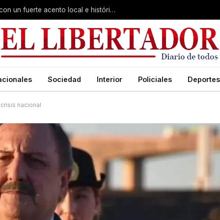
Virasoro inauguró la 7ª Feria del Libro con un fuerte acento local e histórico
acionales
Sociedad
Interior
Policiales
Deportes
crisis nacional