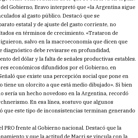
el Gobierno, Bravo interpretó que «la Argentina sigue
inculados al gasto público. Destacó que se
ato estatal y de ajuste del gasto corriente, no
tados en términos de crecimiento. «Trataron de
siguieron, salvo en la macroeconomía que dicen que
e diagnóstico debe revisarse en profundidad,
o del dólar y la falta de señales productivas estables.
adores económicos difundidos por el Gobierno, en
. Señaló que existe una percepción social que pone en
o tiene un olorcito a que está medio dibujado». Si bien
no sería un hecho novedoso en la Argentina, recordó
irchnerismo. En esa línea, sostuvo que algunos
teó que este tipo de inconsistencias terminan generando
el PRO frente al Gobierno nacional. Destacó que la
namiento y que la actitud de Macri se vincula con la