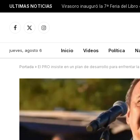
ULTIMAS NOTICIAS
Facebook
X
Instagram
(Twitter)
jueves, agosto 6
Inicio
Videos
Política
N
Portada
»
El PRO insiste en un plan de desarrollo para enfrentar la 